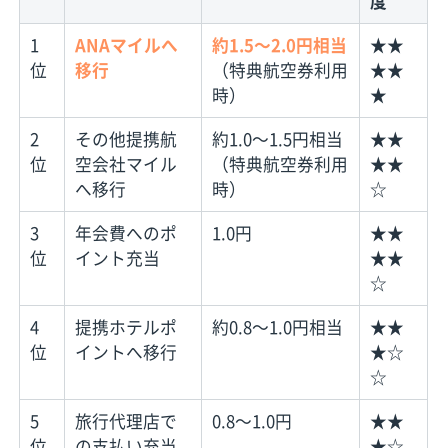
度
1
ANAマイルへ
約1.5〜2.0円相当
★★
位
移行
（特典航空券利用
★★
時）
★
2
その他提携航
約1.0〜1.5円相当
★★
位
空会社マイル
（特典航空券利用
★★
へ移行
時）
☆
3
年会費へのポ
1.0円
★★
位
イント充当
★★
☆
4
提携ホテルポ
約0.8〜1.0円相当
★★
位
イントへ移行
★☆
☆
5
旅行代理店で
0.8〜1.0円
★★
位
の支払い充当
★☆