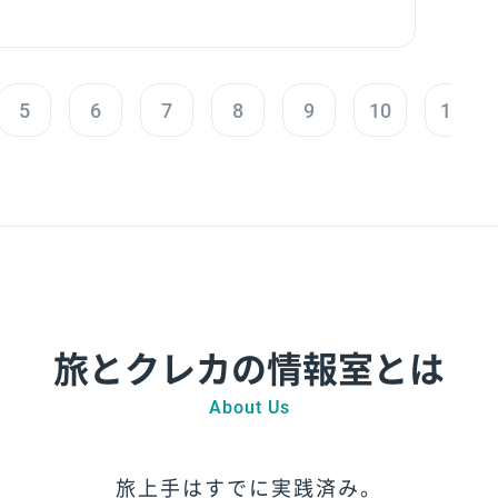
5
6
7
8
9
10
11
旅とクレカの情報室とは
About Us
旅上手はすでに実践済み。