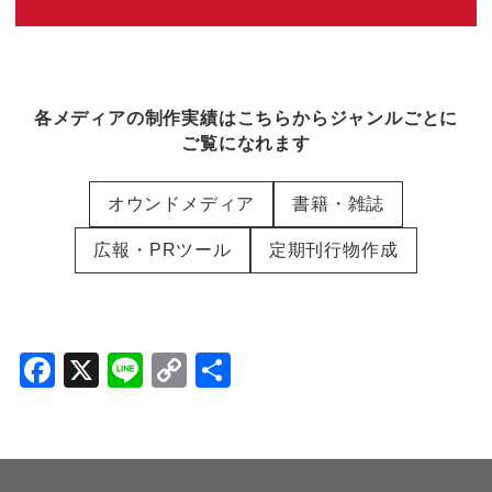
各メディアの制作実績はこちらからジャンルごとに
ご覧になれます
オウンドメディア
書籍・雑誌
広報・PRツール
定期刊行物作成
F
X
Li
C
共
a
n
o
有
c
e
p
e
y