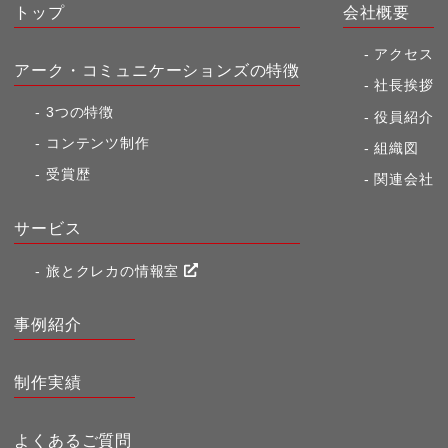
b
Li
トップ
会社概要
o
n
アクセス
アーク・コミュニケーションズの特徴
o
k
社長挨拶
k
3つの特徴
役員紹介
コンテンツ制作
組織図
受賞歴
関連会社
サービス
旅とクレカの情報室
事例紹介
制作実績
よくあるご質問