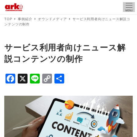
MENU
TOP
事例紹介
オウンドメディア
サービス利用者向けニュース解説コ
ンテンツの制作
サービス利用者向けニュース解
説コンテンツの制作
F
X
Li
C
共
a
n
o
有
c
e
p
e
y
b
Li
o
n