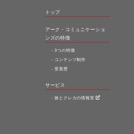
ビ
トップ
ゲ
ー
アーク・コミュニケーショ
シ
ンズの特徴
ョ
3つの特徴
ン
コンテンツ制作
受賞歴
サービス
旅とクレカの情報室