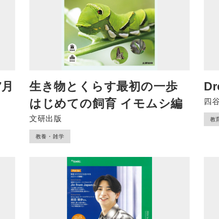
7月
生き物とくらす最初の一歩
Dr
はじめての飼育 イモムシ編
四
文研出版
教
教養・雑学