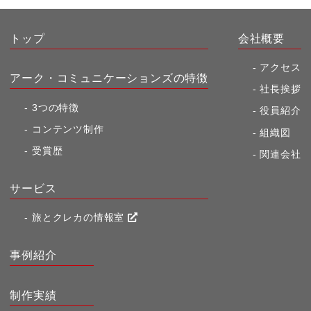
e
y
b
Li
トップ
会社概要
o
n
アクセス
アーク・コミュニケーションズの特徴
o
k
社長挨拶
k
3つの特徴
役員紹介
コンテンツ制作
組織図
受賞歴
関連会社
サービス
旅とクレカの情報室
事例紹介
制作実績