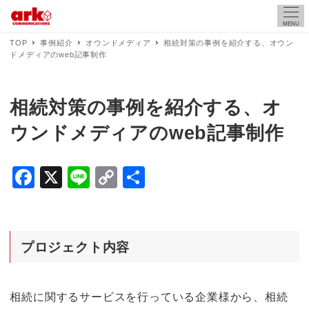
MENU
TOP
事例紹介
オウンドメディア
相続対策の事例を紹介する、オウン
ドメディアのweb記事制作
相続対策の事例を紹介する、オ
ウンドメディアのweb記事制作
F
X
Li
C
共
a
n
o
有
c
e
p
e
y
プロジェクト内容
b
Li
o
n
相続に関するサービスを行っている企業様から、相続