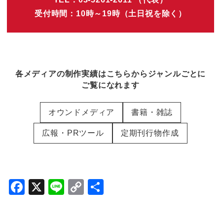
受付時間：10時～19時（土日祝を除く）
各メディアの制作実績はこちらからジャンルごとに
ご覧になれます
オウンドメディア
書籍・雑誌
広報・PRツール
定期刊行物作成
F
X
Li
C
共
a
n
o
有
c
e
p