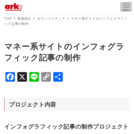
MENU
TOP
事例紹介
オウンドメディア
マネー系サイトのインフォグラフィ
ック記事の制作
マネー系サイトのインフォグラ
フィック記事の制作
F
X
Li
C
共
a
n
o
有
c
e
p
e
y
プロジェクト内容
b
Li
o
n
インフォグラフィック記事の制作
プロジェクト