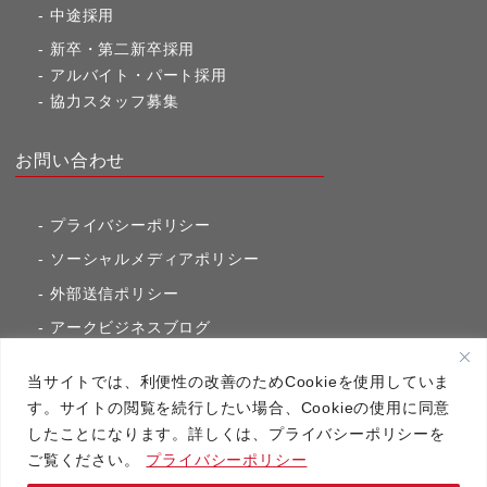
中途採用
新卒・第二新卒採用
アルバイト・パート採用
協力スタッフ募集
お問い合わせ
プライバシーポリシー
ソーシャルメディアポリシー
外部送信ポリシー
アークビジネスブログ
東京市ヶ谷通信（旧アークのブログ）
当サイトでは、利便性の改善のためCookieを使用していま
す。サイトの閲覧を続行したい場合、Cookieの使用に同意
したことになります。詳しくは、プライバシーポリシーを
アーク・コミュニケーションズ
ご覧ください。
プライバシーポリシー
Copyright（C）2020 アーク・コミュニケーションズ All RightsReserved.