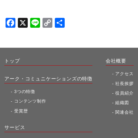
F
X
Li
C
共
a
n
o
有
c
e
p
e
y
b
Li
トップ
会社概要
o
n
アクセス
アーク・コミュニケーションズの特徴
o
k
社長挨拶
k
3つの特徴
役員紹介
コンテンツ制作
組織図
受賞歴
関連会社
サービス