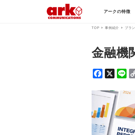
アークの特徴
TOP
事例紹介
ブラ
金融機
F
X
Li
a
n
c
e
e
b
o
o