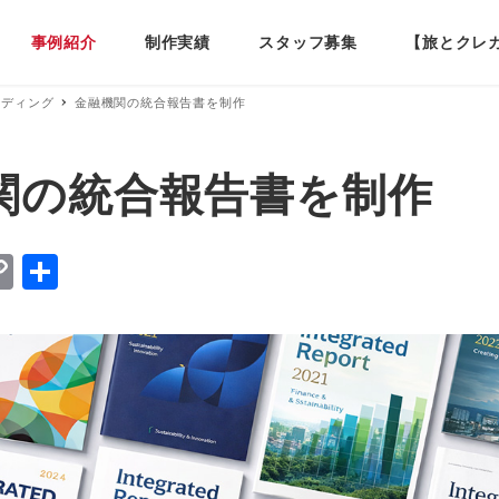
事例紹介
制作実績
スタッフ募集
【旅とクレ
ンディング
金融機関の統合報告書を制作
関の統合報告書を制作
C
共
o
有
p
y
Li
n
k