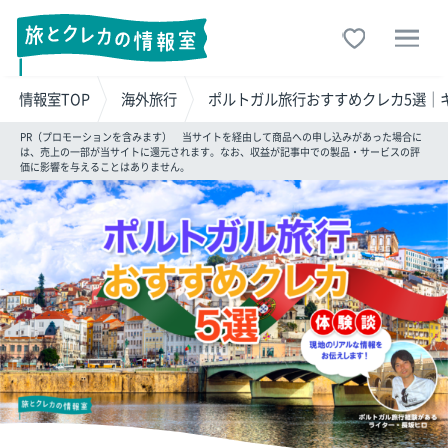
エポスカード
JCB カード W
（NL）
カード
カード
情報室TOP
海外旅行
ポルトガル旅行おすすめクレカ5選│
PR（プロモーションを含みます） 当サイトを経由して商品への申し込みがあった場合に
は、売上の一部が当サイトに還元されます。なお、収益が記事中での製品・サービスの評
価に影響を与えることはありません。