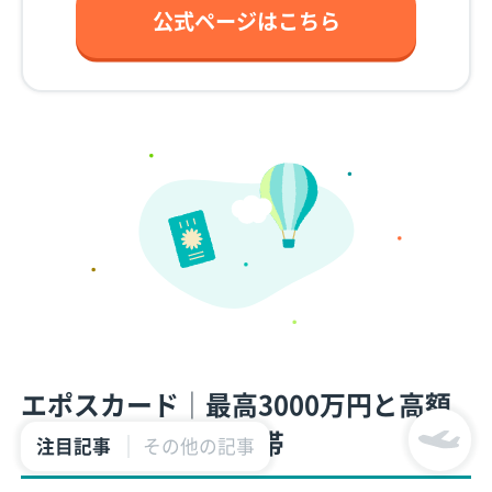
公式ページはこちら
エポスカード│最高3000万円と高額
な海外旅行保険が付帯
注目記事
その他の記事