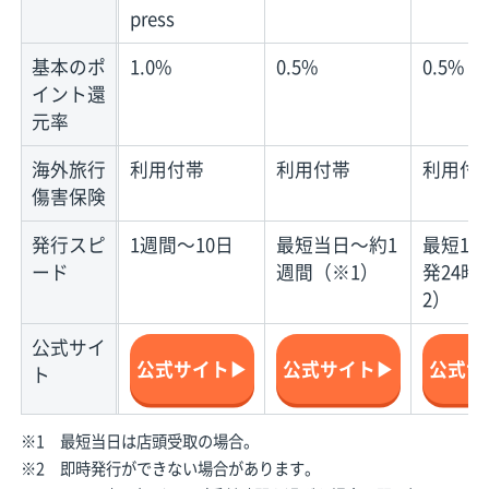
press
基本のポ
1.0%
0.5%
0.5%
イント還
元率
海外旅行
利用付帯
利用付帯
利用付
傷害保険
発行スピ
1週間〜10日
最短当日〜約1
最短10
ード
週間（※1）
発24時
2）
公式サイ
公式サイト▶
公式サイト▶
公式サ
ト
※1 最短当日は店頭受取の場合。
※2 即時発行ができない場合があります。