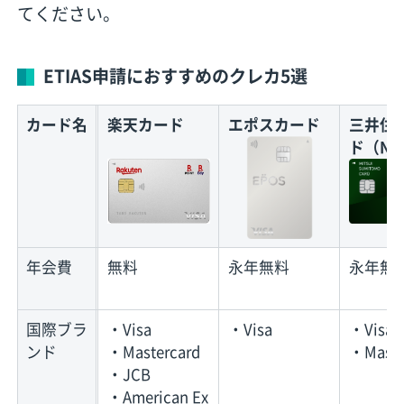
てください。
ETIAS申請におすすめのクレカ5選
カード名
楽天カード
エポスカード
三井住
ド（NL
年会費
無料
永年無料
永年無
国際ブラ
・Visa
・Visa
・Visa
ンド
・Mastercard
・Maste
・JCB
・American Ex