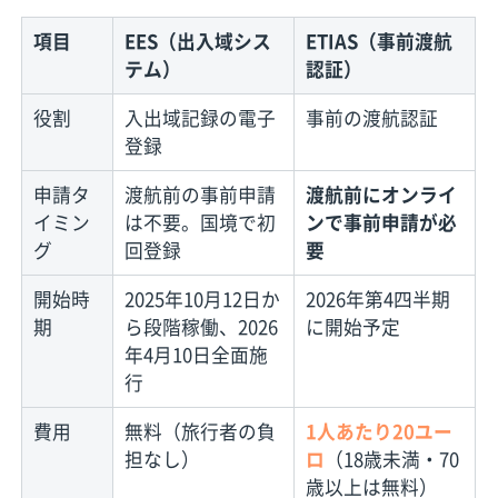
項目
EES（出入域シス
ETIAS（事前渡航
テム）
認証）
役割
入出域記録の電子
事前の渡航認証
登録
申請タ
渡航前の事前申請
渡航前にオンライ
イミン
は不要。国境で初
ンで事前申請が必
グ
回登録
要
開始時
2025年10月12日か
2026年第4四半期
期
ら段階稼働、2026
に開始予定
年4月10日全面施
行
費用
無料（旅行者の負
1人あたり20ユー
担なし）
ロ
（18歳未満・70
歳以上は無料）