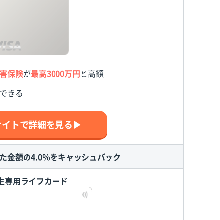
害保険
が
最高3000万円
と高額
できる
サイトで詳細を見る▶
た金額の4.0％をキャッシュバック
生専用ライフカード