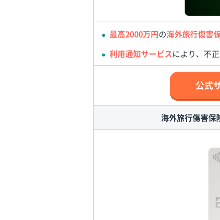
最高2000万円
の
海外旅行傷害
利用通知サービス
により、不正
公式
海外旅行傷害保険