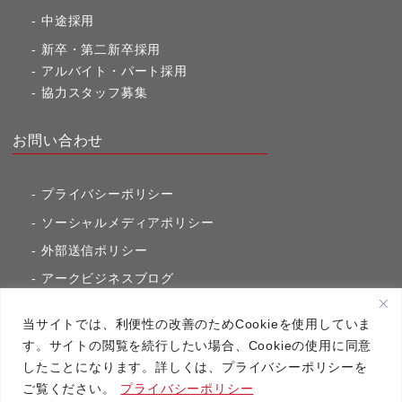
中途採用
新卒・第二新卒採用
アルバイト・パート採用
協力スタッフ募集
お問い合わせ
プライバシーポリシー
ソーシャルメディアポリシー
外部送信ポリシー
アークビジネスブログ
東京市ヶ谷通信（旧アークのブログ）
当サイトでは、利便性の改善のためCookieを使用していま
す。サイトの閲覧を続行したい場合、Cookieの使用に同意
したことになります。詳しくは、プライバシーポリシーを
アーク・コミュニケーションズ
ご覧ください。
プライバシーポリシー
Copyright（C）2020 アーク・コミュニケーションズ All RightsReserved.