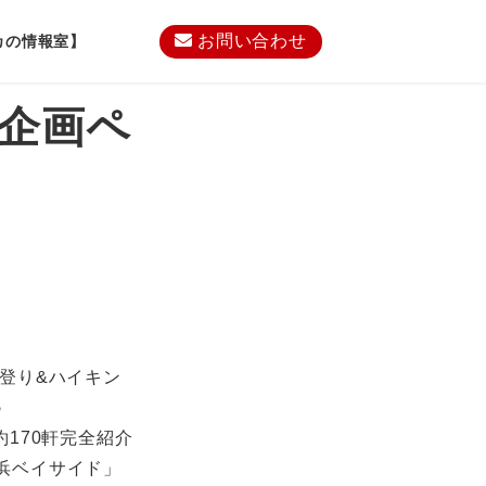
お問い合わせ
カの情報室】
内企画ペ
登り&ハイキン
♪
約170軒完全紹介
浜ベイサイド」