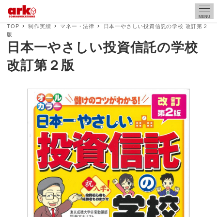
MENU
TOP
制作実績
マネー・法律
日本一やさしい投資信託の学校 改訂第２
版
日本一やさしい投資信託の学校
改訂第２版