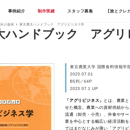
事例紹介
制作実績
スタッフ募集
【旅とクレ
様向け媒体
東京農大ハンドブック アグリビジネス学
大ハンドブック アグリ
東京農業大学 国際食料情報学
2023.07.01
B5判／64P
2023.07.1 UP
「アグリビジネス」
とは、農業と
せた概念。農業への資材供給から
流通（卸売・小売）、外食やサー
業を中心とする幅広い経済活動を
ではまだなじみが薄い「アグリビ