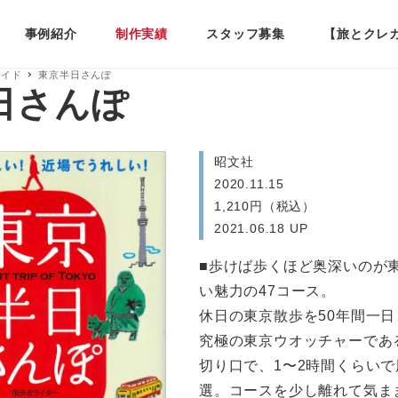
事例紹介
制作実績
スタッフ募集
【旅とクレ
ガイド
東京半日さんぽ
日さんぽ
昭文社
2020.11.15
1,210円（税込）
2021.06.18 UP
■歩けば歩くほど奥深いのが
い魅力の47コース。
休日の東京散歩を50年間一
究極の東京ウオッチャーであ
切り口で、1〜2時間くらい
選。コースを少し離れて気ま