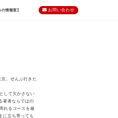
お問い合わせ
カの情報室】
東京。ぜんぶ行きた
日として欠かさない
る著者ならではの
で周れるコースを厳
まに立ち寄っても