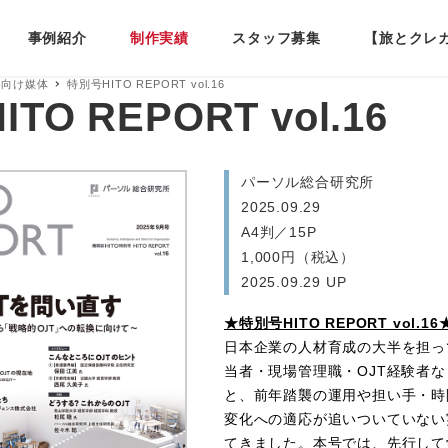
事例紹介
制作実績
スタッフ募集
【旅とクレ
様向け媒体
特別号HITO REPORT vol.16
TO REPORT vol.16
パーソル総合研究所
2025.09.29
A4判／15P
1,000円（税込）
2025.09.29 UP
★特別号HITO REPORT vol.16
日本企業の人材育成の大半を担っ
当者・現場管理職・OJT経験者
と、前年踏襲の運用や担い手・時
変化への適応が追いついていない
てきました。本号では、先行して