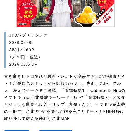
JTBパブリッシング
2026.02.05
AB判／160P
1,430円（税込）
2026.02.5 UP
古き良きレトロ情緒と最新トレンドが交差する台北を徹底ガイ
ド！定番観光スポットから話題のカフェ、夜市、九份、グル
メ、映えスイーツまで網羅。「巻頭特集1： Old meets Newな
イマドキTrip 台北最愛キーワード10」や「巻頭特集2：ノスタ
ルジックな世界へ没入トリップ！九份」など、イマドキ感満載
の一冊で、台北の“今”を楽しむ旅を完全サポート！別冊付録は
取り外して使える便利な台北MAP
るるぶ台北’27