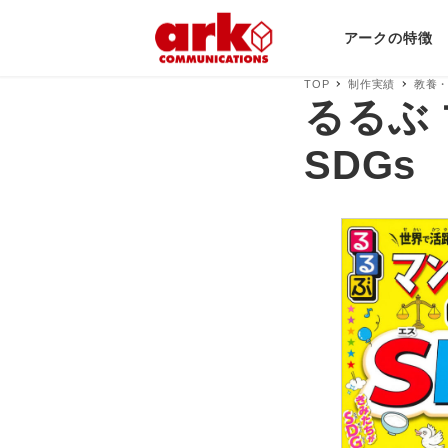
アークの特徴
TOP
制作実績
教養
るるぶ
SDGs