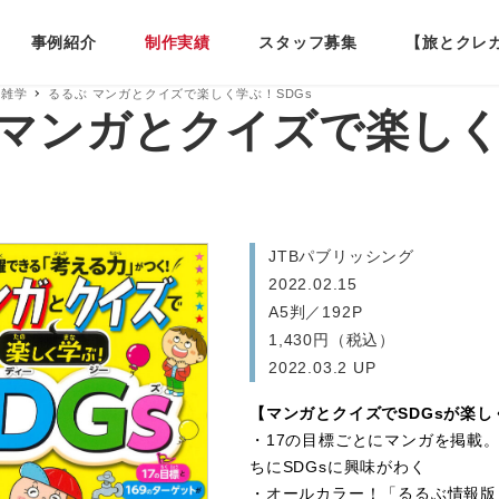
事例紹介
制作実績
スタッフ募集
【旅とクレ
・雑学
るるぶ マンガとクイズで楽しく学ぶ！SDGs
 マンガとクイズで楽し
JTBパブリッシング
2022.02.15
A5判／192P
1,430円（税込）
2022.03.2 UP
【マンガとクイズでSDGsが楽し
・17の目標ごとにマンガを掲載
ちにSDGsに興味がわく
・オールカラー！「るるぶ情報版