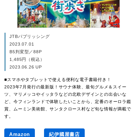
JTBパブリッシング
2023.07.01
B5判変型／88P
1,485円（税込）
2023.06.26 UP
■スマホやタブレットで使える便利な電子書籍付き！
2023年7月発行の最新版！サウナ体験、最旬グルメ＆スイー
ツ、マリメッコやイッタラなどの北欧デザインとの出会いな
ど、今フィンランドで体験したいことから、定番のオーロラ鑑
賞、ムーミン美術館、サンタクロース村など旬な情報が満載で
す。
るるぶ フィンランド 2024
Amazon
紀伊國屋書店