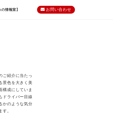
お問い合わせ
カの情報室】
のご紹介に当たっ
る景色を大きく美
面構成にしていま
もドライバー目線
るかのような気分
ます。