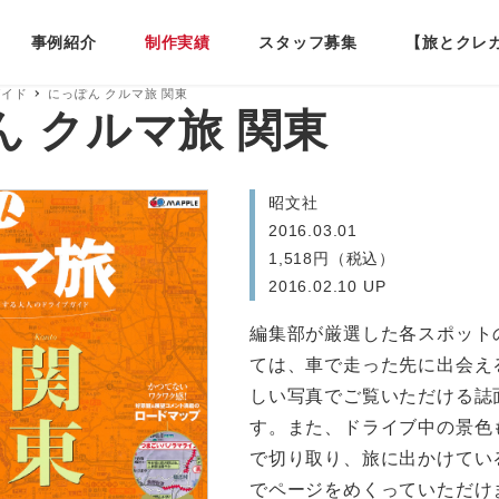
事例紹介
制作実績
スタッフ募集
【旅とクレ
ガイド
にっぽん クルマ旅 関東
ん クルマ旅 関東
昭文社
2016.03.01
1,518円（税込）
2016.02.10 UP
編集部が厳選した各スポット
ては、車で走った先に出会え
しい写真でご覧いただける誌
す。また、ドライブ中の景色
で切り取り、旅に出かけてい
でページをめくっていただけ