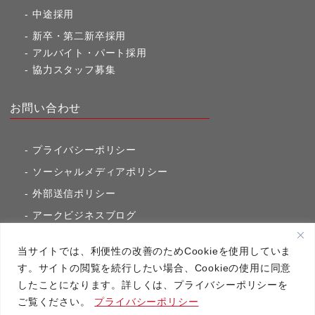
中途採用
新卒・第二新卒採用
アルバイト・パート採用
協力スタッフ募集
お問い合わせ
プライバシーポリシー
ソーシャルメディアポリシー
外部送信ポリシー
アークビジネスブログ
東京市ヶ谷通信（旧アークのブログ）
当サイトでは、利便性の改善のためCookieを使用していま
す。サイトの閲覧を続行したい場合、Cookieの使用に同意
したことになります。詳しくは、プライバシーポリシーを
アーク・コミュニケーションズ
ご覧ください。
プライバシーポリシー
Copyright（C）2020 アーク・コミュニケーションズ All RightsReserved.