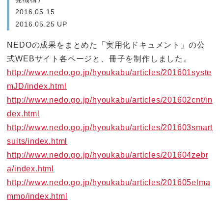
2016.05.15
2016.05.25 UP
NEDOの成果をまとめた「実用化ドキュメント」の公
式WEBサイト各ページと、冊子を制作しました。
http://www.nedo.go.jp/hyoukabu/articles/201601syste
mJD/index.html
http://www.nedo.go.jp/hyoukabu/articles/201602cnt/in
dex.html
http://www.nedo.go.jp/hyoukabu/articles/201603smart
suits/index.html
http://www.nedo.go.jp/hyoukabu/articles/201604zebr
a/index.html
http://www.nedo.go.jp/hyoukabu/articles/201605elma
mmo/index.html