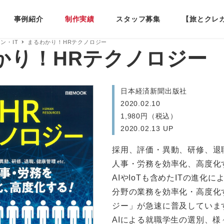
事例紹介
制作実績
スタッフ募集
【旅とクレ
ン・IT
まるわかり！HRテクノロジー
かり！HRテクノロジー
日本経済新聞出版社
2020.02.10
1,980円（税込）
2020.02.13 UP
採用、評価・異動、研修、退職
人事・労務を効率化、高度化
AIやIoTも含めたITの進化
分野の業務を効率化・高度化
ジー」が急速に普及していま
AIによる就職学生の選別、