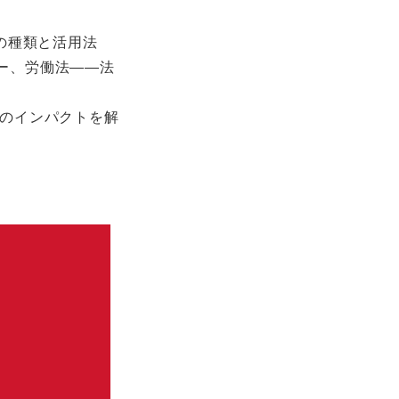
ルの種類と活用法
ー、労働法――法
へのインパクトを解