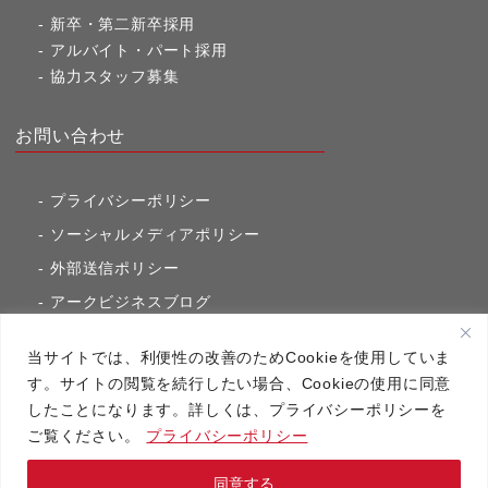
新卒・第二新卒採用
アルバイト・パート採用
協力スタッフ募集
お問い合わせ
プライバシーポリシー
ソーシャルメディアポリシー
外部送信ポリシー
アークビジネスブログ
東京市ヶ谷通信（旧アークのブログ）
当サイトでは、利便性の改善のためCookieを使用していま
す。サイトの閲覧を続行したい場合、Cookieの使用に同意
したことになります。詳しくは、プライバシーポリシーを
アーク・コミュニケーションズ
ご覧ください。
プライバシーポリシー
Copyright（C）2020 アーク・コミュニケーションズ All RightsReserved.
同意する