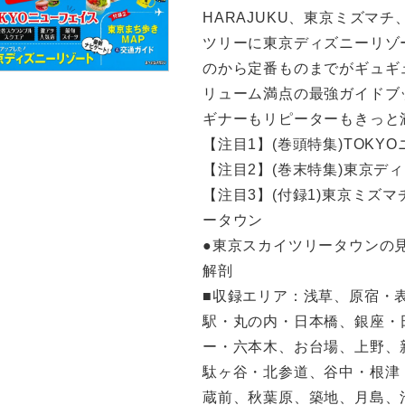
HARAJUKU、東京ミズマ
ツリーに東京ディズニーリゾ
のから定番ものまでがギュギ
リューム満点の最強ガイドブッ
ギナーもリピーターもきっと
【注目1】(巻頭特集)TOKY
【注目2】(巻末特集)東京デ
【注目3】(付録1)東京ミズ
ータウン
●東京スカイツリータウンの
解剖
■収録エリア：浅草、原宿・
駅・丸の内・日本橋、銀座・
ー・六本木、お台場、上野、
駄ヶ谷・北参道、谷中・根津
蔵前、秋葉原、築地、月島、