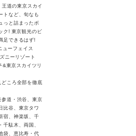
チ、王道の東京スカイ
ートなど、旬なも
ュっと詰まったボ
ク! 東京観光のビ
満足できるはず!
Oニューフェイス
ィズニーリゾート
マチ&東京スカイツリ
見どころ全部を徹底
表参道・渋谷、東京
日比谷、東京タワ
新宿、神楽坂、千
・千駄木、両国、
池袋、恵比寿・代