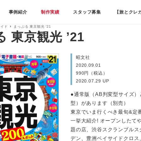
事例紹介
制作実績
スタッフ募集
【旅とクレ
ガイド
まっぷる 東京観光 ’21
 東京観光 ’21
昭文社
2020.09.01
990円（税込）
2020.07.29 UP
●通常版（AB判変型サイズ）と
型）があります（別売）
東京でいま行くべき最旬&定番
一挙大紹介! オープンしたて
題の店、渋谷スクランブルス
デン、豊洲ベイサイドクロス、