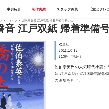
事例紹介
制作実績
スタッフ募集
【旅とクレ
タメ・コミック
居眠り磐音 江戸双紙 帰着準備号 橋の上
磐音 江戸双紙 帰着準備号
双葉社
2011.10.12
713円（税込）
佐伯泰英氏の人気時代小説シ
音 江戸双紙』の10周年記念
の編集を担当。