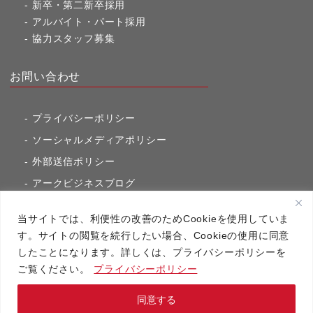
新卒・第二新卒採用
アルバイト・パート採用
協力スタッフ募集
お問い合わせ
プライバシーポリシー
ソーシャルメディアポリシー
外部送信ポリシー
アークビジネスブログ
東京市ヶ谷通信（旧アークのブログ）
当サイトでは、利便性の改善のためCookieを使用していま
す。サイトの閲覧を続行したい場合、Cookieの使用に同意
したことになります。詳しくは、プライバシーポリシーを
アーク・コミュニケーションズ
ご覧ください。
プライバシーポリシー
Copyright（C）2020 アーク・コミュニケーションズ All RightsReserved.
同意する