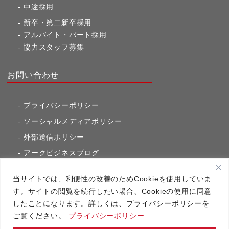
中途採用
新卒・第二新卒採用
アルバイト・パート採用
協力スタッフ募集
お問い合わせ
プライバシーポリシー
ソーシャルメディアポリシー
外部送信ポリシー
アークビジネスブログ
東京市ヶ谷通信（旧アークのブログ）
当サイトでは、利便性の改善のためCookieを使用していま
す。サイトの閲覧を続行したい場合、Cookieの使用に同意
したことになります。詳しくは、プライバシーポリシーを
アーク・コミュニケーションズ
ご覧ください。
プライバシーポリシー
Copyright（C）2020 アーク・コミュニケーションズ All RightsReserved.