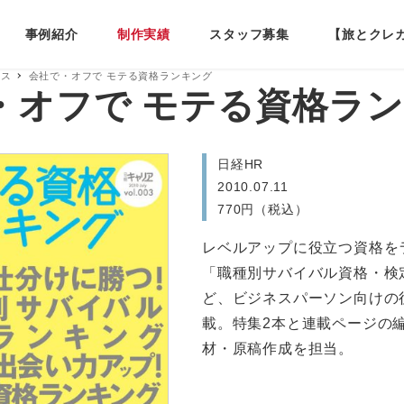
事例紹介
制作実績
スタッフ募集
【旅とクレ
ネス
会社で・オフで モテる資格ランキング
・オフで モテる資格ラ
日経HR
2010.07.11
770円（税込）
レベルアップに役立つ資格を
「職種別サバイバル資格・検
ど、ビジネスパーソン向けの
載。特集2本と連載ページの
材・原稿作成を担当。