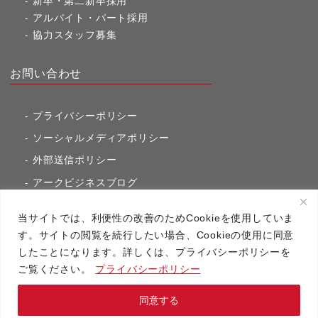
新卒・第二新卒採用
アルバイト・パート採用
協力スタッフ募集
お問い合わせ
プライバシーポリシー
ソーシャルメディアポリシー
外部送信ポリシー
アークビジネスブログ
東京市ヶ谷通信（旧アークのブログ）
当サイトでは、利便性の改善のためCookieを使用していま
す。サイトの閲覧を続行したい場合、Cookieの使用に同意
したことになります。詳しくは、プライバシーポリシーを
アーク・コミュニケーションズ
ご覧ください。
プライバシーポリシー
Copyright（C）2020 アーク・コミュニケーションズ All RightsReserved.
同意する