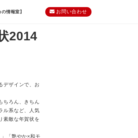
お問い合わせ
カの情報室】
2014
るデザインで、お
もちろん、きちん
ラル系など、人気
り素敵な年賀状を
ト」「艶やか×和モ