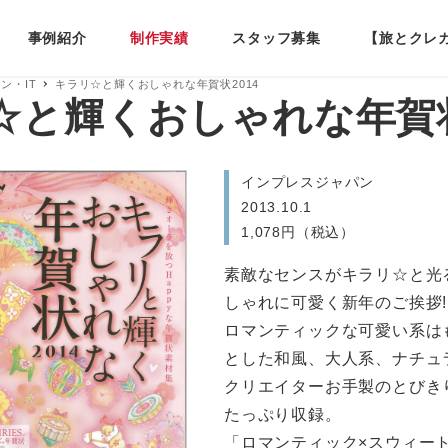
事例紹介
制作実績
スタッフ募集
【旅とクレ
ン・IT
キラリ☆と輝くおしゃれな年賀状2014
☆と輝くおしゃれな年賀状
インプレスジャパン
2013.10.1
1,078円（税込）
素敵なセンスがキラリ☆と光
しゃれに可愛く新年のご挨拶!
ロマンティックな可愛い系は
とした和風、大人系、ナチュ
クリエイターお手製のとびき
たっぷり収録。
「ロマンティック×スウィー