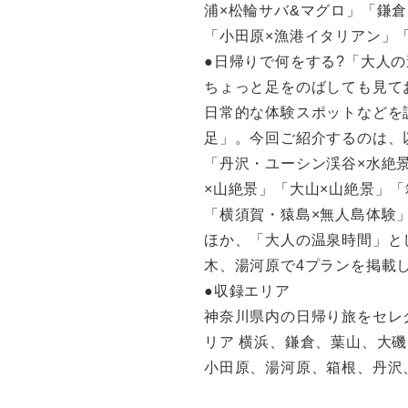
浦×松輪サバ&マグロ」「鎌倉
「小田原×漁港イタリアン」
●日帰りで何をする?「大人
ちょっと足をのばしても見て
日常的な体験スポットなどを
足」。今回ご紹介するのは、
「丹沢・ユーシン渓谷×水絶
×山絶景」「大山×山絶景」「
「横須賀・猿島×無人島体験
ほか、「大人の温泉時間」と
木、湯河原で4プランを掲載
●収録エリア
神奈川県内の日帰り旅をセレ
リア 横浜、鎌倉、葉山、大
小田原、湯河原、箱根、丹沢