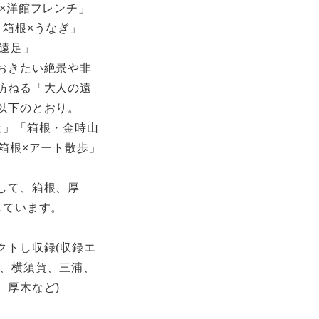
×洋館フレンチ」
「箱根×うなぎ」
の遠足」
おきたい絶景や非
訪ねる「大人の遠
以下のとおり。
景」「箱根・金時山
箱根×アート散歩」
」
して、箱根、厚
しています。
クトし収録(収録エ
磯、横須賀、三浦、
、厚木など)