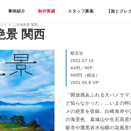
事例紹介
制作実績
スタッフ募集
【旅とクレ
ガイド
ご当地絶景 関西
絶景 関西
昭文社
2021.07.15
A4判／96P
990円（税込）
2021.06.8 UP
「開放感あふれる大パノラマ
ど知らなかった」…いまの時
メの絶景を収録。白崎海岸や
の海景色、葛城山や生石高原
阪寺や灘黒岩水仙郷の花風景