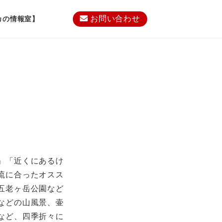
お問い合わせ
カの情報室】
」「近くにあるけ
流に合ったオスス
五老ヶ岳公園など
などの山風景、壷
など、四季折々に