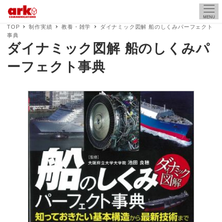
MENU
TOP
制作実績
教養・雑学
ダイナミック図解 船のしくみパーフェクト
事典
ダイナミック図解 船のしくみパ
ーフェクト事典