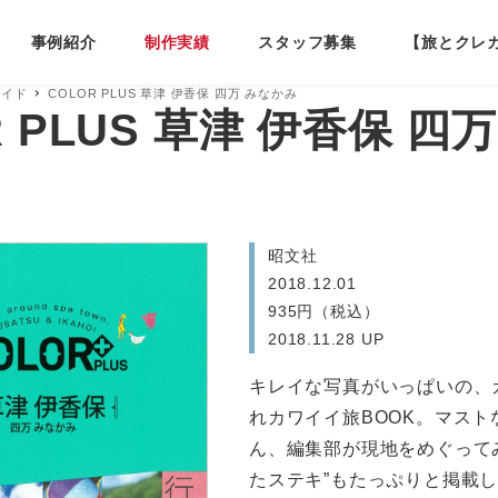
事例紹介
制作実績
スタッフ募集
【旅とクレ
ガイド
COLOR PLUS 草津 伊香保 四万 みなかみ
R PLUS 草津 伊香保 四
昭文社
2018.12.01
935円（税込）
2018.11.28 UP
キレイな写真がいっぱいの、
れカワイイ旅BOOK。マスト
ん、編集部が現地をめぐって
たステキ”もたっぷりと掲載