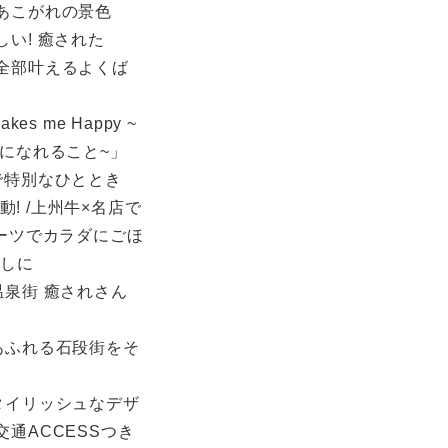
あこがれの景色
い! 癒された
全部叶えるよくば
kes me Happy ~
になれること~」
で特別なひととき
動! /上州牛×名店で
ーツでカラダにごほ
探しに
泉街 癒されさん
あふれる石段街をそ
タイリッシュなデザ
通ACCESSつき