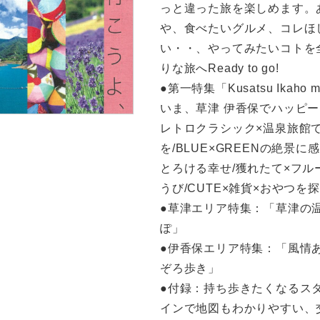
っと違った旅を楽しめます。
や、食べたいグルメ、コレほし
い・・、やってみたいコトを
りな旅へReady to go!
●第一特集「Kusatsu Ikaho ma
いま、草津 伊香保でハッピー
レトロクラシック×温泉旅館
を/BLUE×GREENの絶景に感
とろける幸せ/獲れたて×フル
うび/CUTE×雑貨×おやつを
●草津エリア特集：「草津の温
ぽ」
●伊香保エリア特集：「風情
ぞろ歩き」
●付録：持ち歩きたくなるス
インで地図もわかりやすい、交