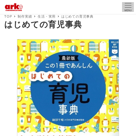
MENU
TOP
制作実績
生活・実用
はじめての育児事典
はじめての育児事典