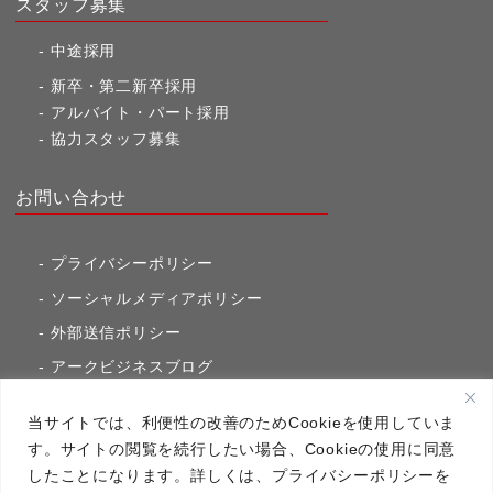
スタッフ募集
中途採用
新卒・第二新卒採用
アルバイト・パート採用
協力スタッフ募集
お問い合わせ
プライバシーポリシー
ソーシャルメディアポリシー
外部送信ポリシー
アークビジネスブログ
東京市ヶ谷通信（旧アークのブログ）
当サイトでは、利便性の改善のためCookieを使用していま
す。サイトの閲覧を続行したい場合、Cookieの使用に同意
したことになります。詳しくは、プライバシーポリシーを
アーク・コミュニケーションズ