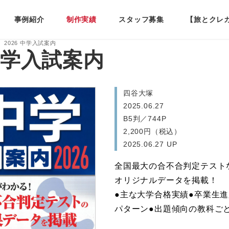
事例紹介
制作実績
スタッフ募集
【旅とクレ
2026 中学入試案内
 中学入試案内
四谷大塚
2025.06.27
B5判／744P
2,200円（税込）
2025.06.27 UP
全国最大の合不合判定テスト
オリジナルデータを掲載！
●主な大学合格実績●卒業生進
パターン●出題傾向の教科ご
四谷大塚