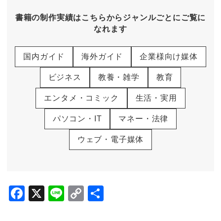
書籍の制作実績はこちらからジャンルごとにご覧に
なれます
国内ガイド
海外ガイド
企業様向け媒体
ビジネス
教養・雑学
教育
エンタメ・コミック
生活・実用
パソコン・IT
マネー・法律
ウェブ・電子媒体
F
X
Li
C
共
a
n
o
有