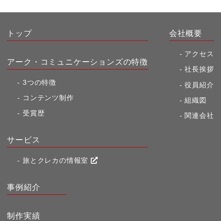
c
e
p
e
y
b
Li
トップ
会社概要
o
n
アクセス
アーク・コミュニケーションズの特徴
o
k
社長挨拶
k
3つの特徴
役員紹介
コンテンツ制作
組織図
受賞歴
関連会社
サービス
旅とクレカの情報室
事例紹介
制作実績