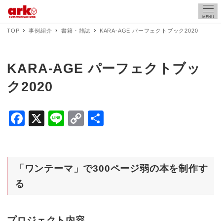
MENU
TOP
事例紹介
書籍・雑誌
KARA-AGE パーフェクトブック2020
KARA-AGE パーフェクトブッ
ク2020
F
X
Li
C
共
a
n
o
有
c
e
p
e
y
「ワンテーマ」で300ページ弱の本を制作す
b
Li
る
o
n
o
k
プロジェクト内容