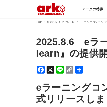
アークの特徴
TOP
お知らせ
2025.8.6 eラーニングコンテン
2025.8.6
learn』の提
F
X
Li
C
共
a
n
o
有
c
e
p
eラーニングコン
e
y
式リリース
しま
b
Li