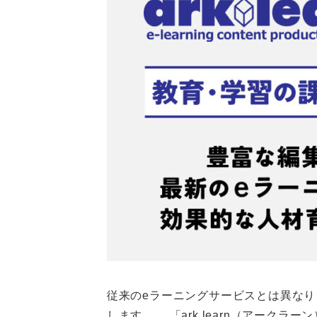
従来のeラーニングサービスとは異な
します。 「ark learn（アークラー