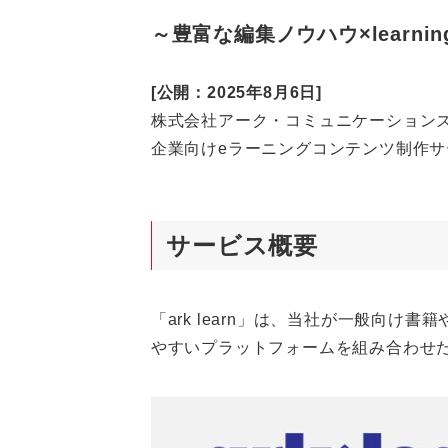
o
n
o
k
～豊富な編集ノウハウ×learn
k
[公開：2025年8月6日]
株式会社アーク・コミュニケーション
企業向けeラーニングコンテンツ制作サー
サービス概要
「ark learn」は、当社が一般向け
やすいプラットフォームを組み合わせ