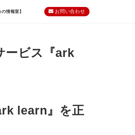
お問い合わせ
カの情報室】
サービス『ark
learn
』
を正