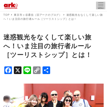
MENU
TOP
東京市ヶ谷通信（旧アークのブログ）
迷惑観光をなくして楽しい旅
へ！いま注目の旅行者ルール［ツーリストシップ］とは！
迷惑観光をなくして楽しい旅
へ！いま注目の旅行者ルール
［ツーリストシップ］とは！
F
X
Li
C
共
a
n
o
有
c
e
p
e
y
b
Li