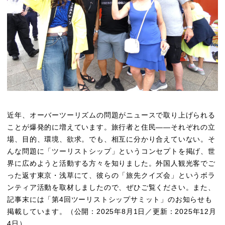
o
n
o
k
k
近年、オーバーツーリズムの問題がニュースで取り上げられる
ことが爆発的に増えています。旅行者と住民――それぞれの立
場、目的、環境、欲求。でも、相互に分かり合えていない。そ
んな問題に「ツーリストシップ」というコンセプトを掲げ、世
界に広めようと活動する方々を知りました。外国人観光客でご
った返す東京・浅草にて、彼らの「旅先クイズ会」というボラ
ンティア活動を取材しましたので、ぜひご覧ください。また、
記事末には「第4回ツーリストシップサミット」のお知らせも
掲載しています。（公開：2025年8月1日／更新：2025年12月
4日）