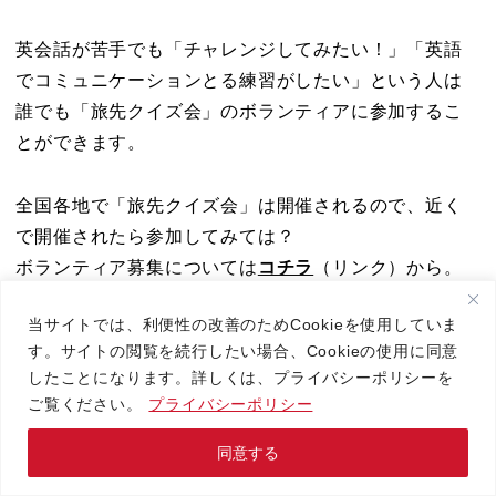
英会話が苦手でも「チャレンジしてみたい！」「英語
でコミュニケーションとる練習がしたい」という人は
誰でも「旅先クイズ会」のボランティアに参加するこ
とができます。
全国各地で「旅先クイズ会」は開催されるので、近く
で開催されたら参加してみては？
ボランティア募集については
コチラ
（リンク）から。
当サイトでは、利便性の改善のためCookieを使用していま
このページには、公式LINEアカウントの入口があるの
す。サイトの閲覧を続行したい場合、Cookieの使用に同意
で、そちらからも「旅先クイズ会」カレンダーや情報
したことになります。詳しくは、プライバシーポリシーを
を知ることができます。「Q&A」もあるので要チェッ
ご覧ください。
プライバシーポリシー
クです。
同意する
お問い合わせ
お電話