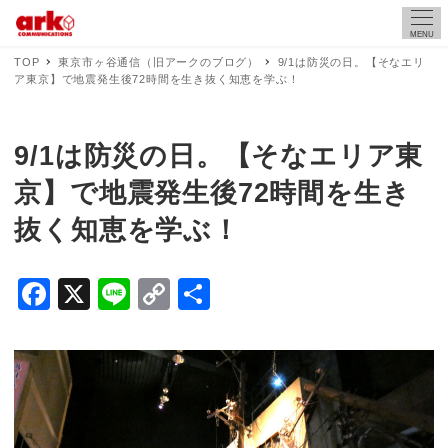
MENU
TOP
東京市ヶ谷通信（旧アークのブログ）
9/1は防災の日。【そなエリ
ア東京】で地震発生後72時間を生き抜く知恵を学ぶ！
9/1は防災の日。【そなエリア東
京】で地震発生後72時間を生き
抜く知恵を学ぶ！
F
X
Li
C
共
a
n
o
有
c
e
p
e
y
b
Li