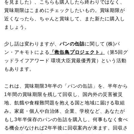
を見ました）、こちらも購入したら終わりではなく、
賞味期限はこまめにチェックしたいもの。賞味期限が
近くなったら、ちゃんと賞味して、また新たに購入し
ましょう。
少し話は変わりますが、
パンの缶詰
に関して (株)パ
ン・アキモトによる
「救缶鳥プロジェクト」
（第5回グ
ッドライフアワード 環境大臣賞最優秀賞）という活動
もあります。
これは、賞味期限3年半の「パンの缶詰」を、半年から
1年間の賞味期限を残して回収し、国内外の災害被災
地、飢餓や食糧難問題を抱える国と地域に届ける取組
み。家庭・個人や自治体、企業、学校など、あなたが
もし3年半保存のパンの缶詰を購入し、何事もなく食べ
る機会がなければ2年半後に回収案内が来ます。回収さ