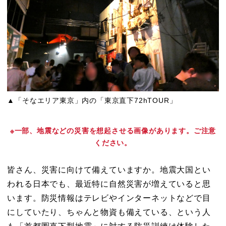
o
n
o
k
k
▲「そなエリア東京」内の「東京直下72hTOUR」
※一部、地震などの災害を想起させる画像があります。ご注意
ください。
皆さん、災害に向けて備えていますか。地震大国とい
われる日本でも、最近特に自然災害が増えていると思
います。防災情報はテレビやインターネットなどで目
にしていたり、ちゃんと物資も備えている、という人