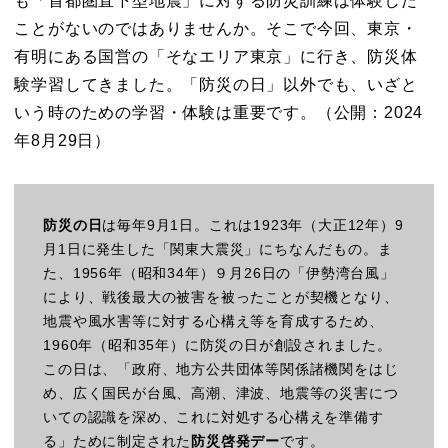
も「首都圏直下型地震」に対する防災訓練は体験した
ことがないのではありませんか。そこで今回、東京・
有明にある国営の「そなエリア東京」に行き、防災体
験学習してきました。「防災の日」以外でも、いざと
いう時のための学習・体験は重要です。（公開：2024
年8月29日）
防災の日
は毎年9月1日。これは1923年（大正12年）9
月1日に発生した「関東大震災」にちなんだもの。ま
た、1956年（昭和34年）９月26日の「伊勢湾台風」
により、戦後最大の被害を被ったことが契機となり、
地震や風水害等に対する心構え等を育成するため、
1960年（昭和35年）に防災の日が創設されました。
この日は、「政府、地方公共団体等関係諸機関をはじ
め、広く国民が台風、高潮、津波、地震等の災害につ
いての認識を深め、これに対処する心構えを準備す
る」ために制定された
防災啓発デー
です。