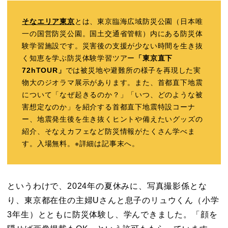
そなエリア東京
とは、東京臨海広域防災公園（日本唯
一の国営防災公園。国土交通省管轄）内にある防災体
験学習施設です。災害後の支援が少ない時間を生き抜
く知恵を学ぶ防災体験学習ツアー
「東京直下
72hTOUR」
では被災地や避難所の様子を再現した実
物大のジオラマ展示があります。また、首都直下地震
について「なぜ起きるのか？」「いつ、どのような被
害想定なのか」を紹介する首都直下地震特設コーナ
ー、地震発生後を生き抜くヒントや備えたいグッズの
紹介、そなえカフェなど防災情報がたくさん学べま
す。入場無料。※詳細は記事末へ。
というわけで、2024年の夏休みに、写真撮影係とな
り、東京都在住の主婦Uさんと息子のリュウくん（小学
3年生）とともに防災体験し、学んできました。「顔を