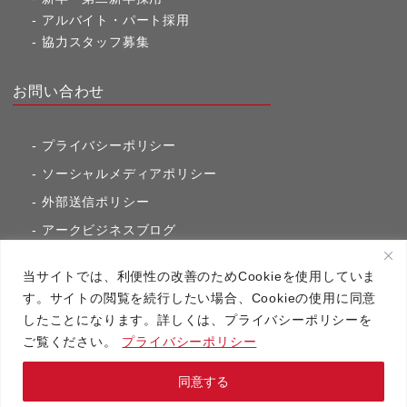
アルバイト・パート採用
協力スタッフ募集
お問い合わせ
プライバシーポリシー
ソーシャルメディアポリシー
外部送信ポリシー
アークビジネスブログ
東京市ヶ谷通信（旧アークのブログ）
当サイトでは、利便性の改善のためCookieを使用していま
す。サイトの閲覧を続行したい場合、Cookieの使用に同意
したことになります。詳しくは、プライバシーポリシーを
アーク・コミュニケーションズ
ご覧ください。
プライバシーポリシー
Copyright（C）2020 アーク・コミュニケーションズ All RightsReserved.
同意する