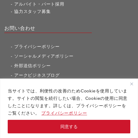
アルバイト・パート採用
協力スタッフ募集
お問い合わせ
プライバシーポリシー
ソーシャルメディアポリシー
外部送信ポリシー
アークビジネスブログ
東京市ヶ谷通信（旧アークのブログ）
当サイトでは、利便性の改善のためCookieを使用していま
す。サイトの閲覧を続行したい場合、Cookieの使用に同意
したことになります。詳しくは、プライバシーポリシーを
アーク・コミュニケーションズ
ご覧ください。
プライバシーポリシー
Copyright（C）2020 アーク・コミュニケーションズ All RightsReserved.
同意する