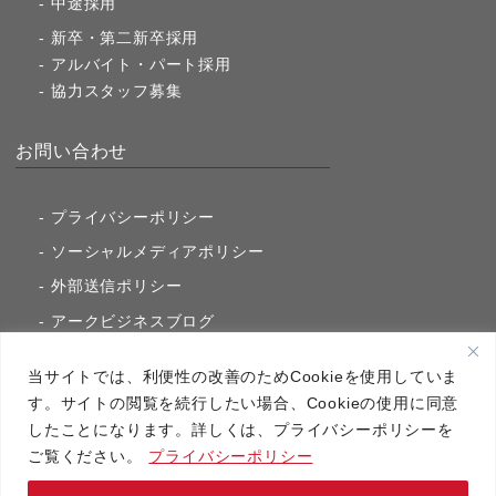
中途採用
新卒・第二新卒採用
アルバイト・パート採用
協力スタッフ募集
お問い合わせ
プライバシーポリシー
ソーシャルメディアポリシー
外部送信ポリシー
アークビジネスブログ
東京市ヶ谷通信（旧アークのブログ）
当サイトでは、利便性の改善のためCookieを使用していま
す。サイトの閲覧を続行したい場合、Cookieの使用に同意
したことになります。詳しくは、プライバシーポリシーを
アーク・コミュニケーションズ
ご覧ください。
プライバシーポリシー
Copyright（C）2020 アーク・コミュニケーションズ All RightsReserved.