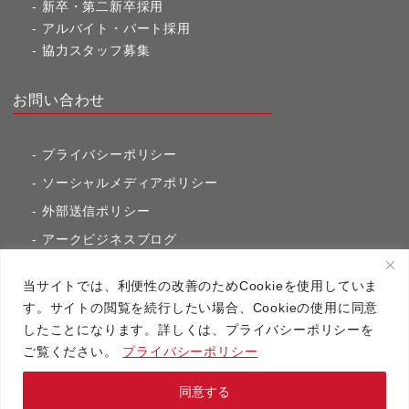
新卒・第二新卒採用
アルバイト・パート採用
協力スタッフ募集
お問い合わせ
プライバシーポリシー
ソーシャルメディアポリシー
外部送信ポリシー
アークビジネスブログ
東京市ヶ谷通信（旧アークのブログ）
当サイトでは、利便性の改善のためCookieを使用していま
す。サイトの閲覧を続行したい場合、Cookieの使用に同意
したことになります。詳しくは、プライバシーポリシーを
アーク・コミュニケーションズ
ご覧ください。
プライバシーポリシー
Copyright（C）2020 アーク・コミュニケーションズ All RightsReserved.
同意する