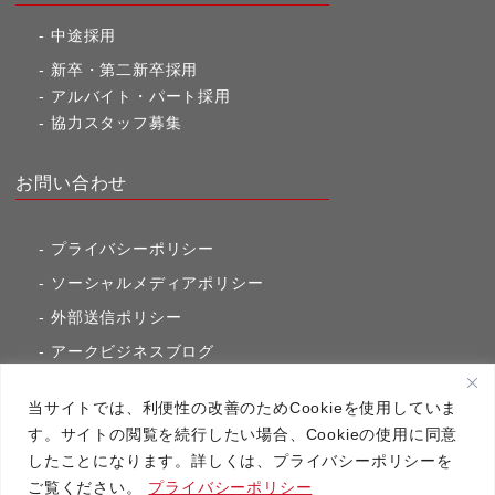
中途採用
新卒・第二新卒採用
アルバイト・パート採用
協力スタッフ募集
お問い合わせ
プライバシーポリシー
ソーシャルメディアポリシー
外部送信ポリシー
アークビジネスブログ
東京市ヶ谷通信（旧アークのブログ）
当サイトでは、利便性の改善のためCookieを使用していま
す。サイトの閲覧を続行したい場合、Cookieの使用に同意
したことになります。詳しくは、プライバシーポリシーを
アーク・コミュニケーションズ
ご覧ください。
プライバシーポリシー
Copyright（C）2020 アーク・コミュニケーションズ All RightsReserved.