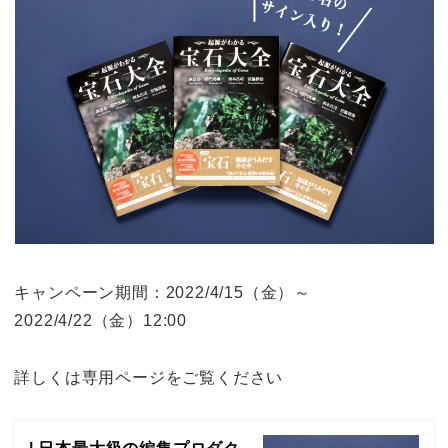
b
Li
o
n
o
k
k
キャンペーン期間：2022/4/15（金）～
2022/4/22（金）12:00
詳しくは専用ページをご覧ください