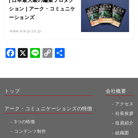
| 日本最大級の編集プロダク
ション | アーク・コミュニケ
ーションズ
www.ark-gr.co.jp
F
X
Li
C
共
a
n
o
有
c
e
p
e
y
b
Li
トップ
会社概要
o
n
アクセス
アーク・コミュニケーションズの特徴
o
k
社長挨拶
k
3つの特徴
役員紹介
コンテンツ制作
組織図