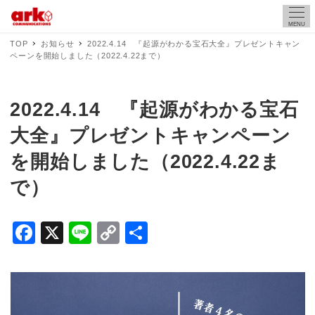
MENU
TOP
お知らせ
2022.4.14 『起源がわかる宝石大全』プレゼントキャン
ペーンを開始しました（2022.4.22まで）
2022.4.14 『起源がわかる宝石
大全』プレゼントキャンペーン
を開始しました（2022.4.22ま
で）
F
X
Li
C
共
a
n
o
有
c
e
p
e
y