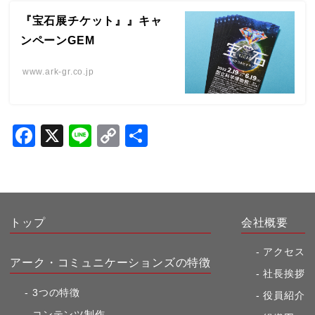
『宝石展チケット』』キャ
ンペーンGEM
www.ark-gr.co.jp
F
X
Li
C
共
a
n
o
有
c
e
p
e
y
b
Li
トップ
会社概要
o
n
アクセス
アーク・コミュニケーションズの特徴
o
k
社長挨拶
k
3つの特徴
役員紹介
コンテンツ制作