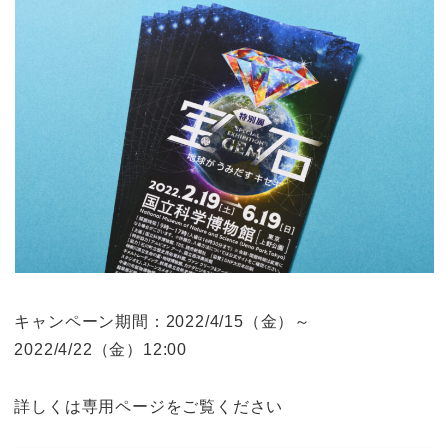
c
e
p
e
y
b
Li
o
n
o
k
k
キャンペーン期間：2022/4/15（金）～
2022/4/22（金）12:00
詳しくは専用ページをご覧ください